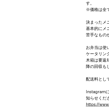
す。
※価格は全
決まったメ
基本的にメ
苦手なもの
お弁当は使
ケータリン
木箱は要返
降の回収も
配送料とし
Instag
知らせくだ
https://ww