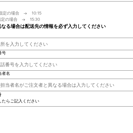
指定の場合　→　10:15
定の場合　→　15:30
異なる場合は配送先の情報を必ず入力してください
番号
当者名
考
したらご記入ください